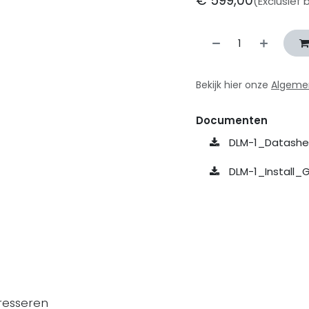
€
599,00
(Exclusief 
Bekijk hier onze
Algeme
Documenten
DLM-1_Datashee
DLM-1_Install_G
resseren