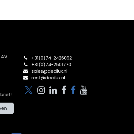
x AV
+31(0)74-2426092​
+31(0)74-2501770
sales@decilux.nl
rent@decilux.nl
brief!
jven