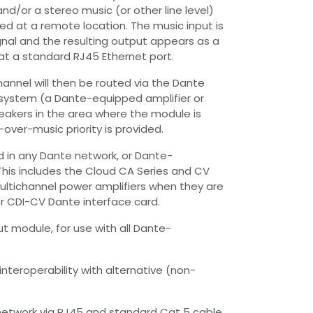
nd/or a stereo music (or other line level)
d at a remote location. The music input is
gnal and the resulting output appears as a
t a standard RJ45 Ethernet port.
hannel will then be routed via the Dante
 system (a Dante-equipped amplifier or
eakers in the area where the module is
-over-music priority is provided.
 in any Dante network, or Dante-
his includes the Cloud CA Series and CV
ltichannel power amplifiers when they are
or CDI-CV Dante interface card.
t module, for use with all Dante-
interoperability with alternative (non-
network via RJ45 and standard Cat 5 cable