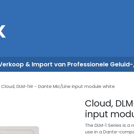
Sales
Rent
Nieuws
Over ons
 Verkoop & Import van Professionele Geluid-
Cloud, DLM-1W - Dante Mic/Line input module white
Cloud, DLM
input modu
The DLM-1 Series is a
use in a Dante-compa