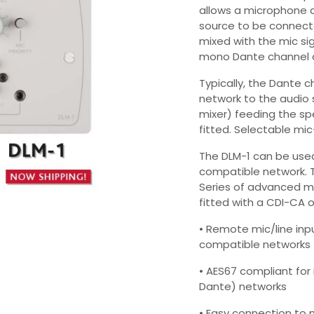
allows a microphone a
source to be connecte
mixed with the mic si
mono Dante channel a
Typically, the Dante c
network to the audio
mixer) feeding the sp
fitted. Selectable mic
The DLM-1 can be used
compatible network. T
Series of advanced mu
fitted with a CDI-CA 
• Remote mic/line inpu
compatible networks
• AES67 compliant for 
Dante) networks
• Easy connection to 