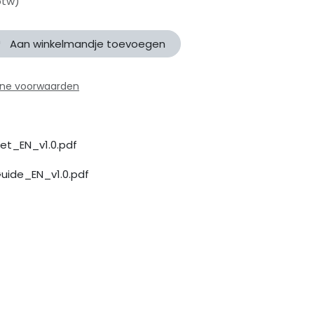
btw)
Aan winkelmandje toevoegen
ne voorwaarden
t_EN_v1.0.pdf
uide_EN_v1.0.pdf