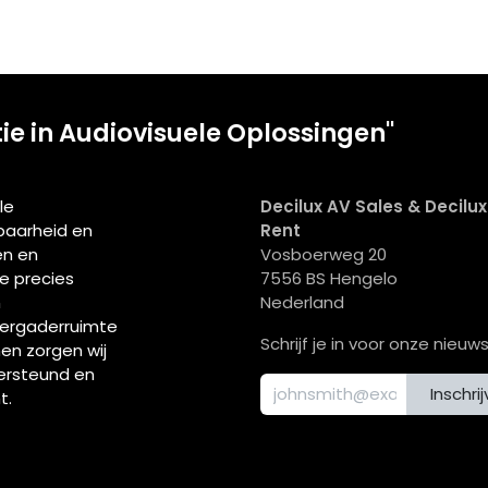
tie in Audiovisuele Oplossingen"
le
Decilux AV Sales & Decilu
wbaarheid en
Rent
en en
Vosboerweg 20
ie precies
7556 BS Hengelo
n
Nederland
vergaderruimte
Schrijf je in voor onze nieuws
men zorgen wij
ersteund en
Inschri
t.