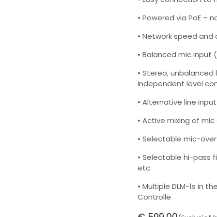
• Powered via PoE – no
• Network speed and a
• Balanced mic input (
• Stereo, unbalanced l
independent level con
• Alternative line inp
• Active mixing of mic 
• Selectable mic-over
• Selectable hi-pass f
etc.
• Multiple DLM-1s in 
Controlle