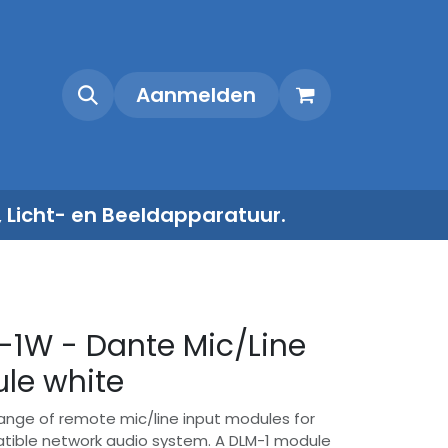
Shop
Contact
Aanmelden
, Licht- en Beeldapparatuur.
-1W - Dante Mic/Line
le white
 range of remote mic/line input modules for
tible network audio system. A DLM-1 module