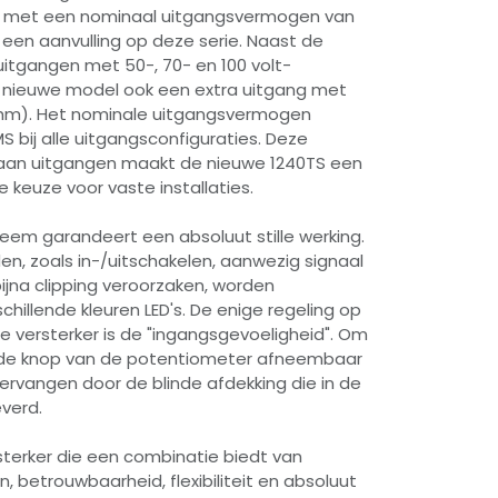
S met een nominaal uitgangsvermogen van
een aanvulling op deze serie. Naast de
itgangen met 50-, 70- en 100 volt-
t nieuwe model ook een extra uitgang met
ohm). Het nominale uitgangsvermogen
S bij alle uitgangsconfiguraties. Deze
aan uitgangen maakt de nieuwe 1240TS een
e keuze voor vaste installaties.
eem garandeert een absoluut stille werking.
n, zoals in-/uitschakelen, aanwezig signaal
bijna clipping veroorzaken, worden
illende kleuren LED's. De enige regeling op
e versterker is de "ingangsgevoeligheid". Om
s de knop van de potentiometer afneembaar
rvangen door de blinde afdekking die in de
verd.
sterker die een combinatie biedt van
betrouwbaarheid, flexibiliteit en absoluut