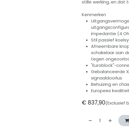
stille werking, en dat
Kenmerken
Uitgangsvermogen
uitgangsconfigura
impedantie (4 O
Stil passief koel
Afneembare knopp
schakelaar aan de
tegen ongeoorloo
"Euroblock"-conne
Gebalanceerde X
signaaldoorlus
Behuizing en cha
Europees kwalite
€
837,90
(Exclusief 