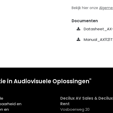
Bekijk hier onze
Algeme
Documenten
Datasheet_AX-
Manual_AX1121
tie in Audiovisuele Oplossingen"
le
Decilux AV Sales & Decilu
wbaarheid en
Rent
en en
Vosboerweg 20