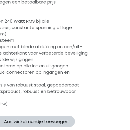
 tegen een betaalbare prijs.
 240 Watt RMS bij alle
ties, constante spanning of lage
hm)
systeem
en met blinde afdekking en aan/uit-
 achterkant voor verbeterde beveiliging
fde wijzigingen
ctoren op alle in- en uitgangen
LR-connectoren op ingangen en
ssis van robuust staal, gepoedercoat
itsproduct, robuust en betrouwbaar
btw)
Aan winkelmandje toevoegen