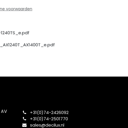
ne voorwaarden
1240TS_e.pdf
T_AX1240T_AX1400T_e.pdf
x AV
+31(0)74-2426092​
+31(0)74-2501770
sales@decilux.nl