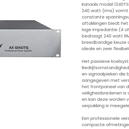
kanaals model 1240T
240 watt (rms) vormt 
constante spanningsu
aftakkingen biedt he
lage impedantie (4 
bedraagt ​​240 watt RM
breedbandige keuze 
ideale en zeer flexibel
Het passieve koelsyst
Bedrijfsomstandighede
en signaalpieken die 
aangegeven met versch
het frontpaneel van d
veiligheidsredenen i
en kan deze worden ve
verpakking is meegele
Een professionele ver
compacte afmetingen, 