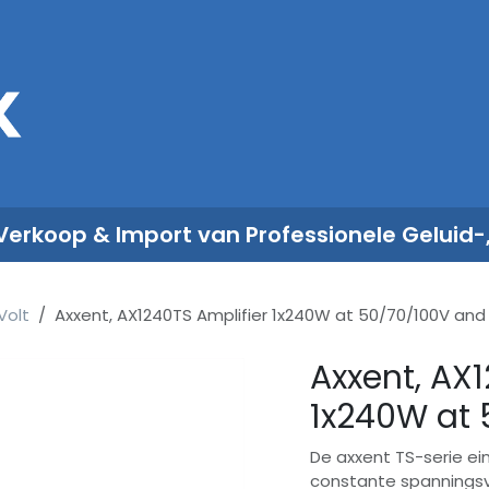
Sales
Rent
Nieuws
Over ons
 Verkoop & Import van Professionele Geluid-
Volt
Axxent, AX1240TS Amplifier 1x240W at 50/70/100V an
Axxent, AX
1x240W at
De axxent TS-serie ei
constante spanningsver