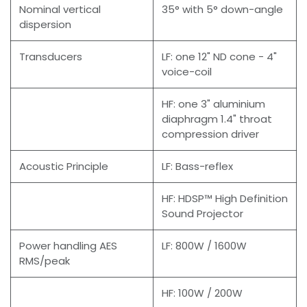
Nominal vertical
35° with 5° down-angle
dispersion
Transducers
LF: one 12" ND cone - 4"
voice-coil
HF: one 3" aluminium
diaphragm 1.4" throat
compression driver
Acoustic Principle
LF: Bass-reflex
HF: HDSP™ High Definition
Sound Projector
Power handling AES
LF: 800W / 1600W
RMS/peak
HF: 100W / 200W