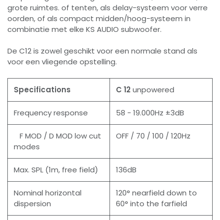
grote ruimtes. of tenten, als delay-systeem voor verre
oorden, of als compact midden/hoog-systeem in
combinatie met elke KS AUDIO subwoofer.
De C12 is zowel geschikt voor een normale stand als
voor een vliegende opstelling.
Specifications
C 12
unpowered
Frequency response
58 - 19.000Hz ±3dB
F MOD / D MOD low cut
OFF / 70 / 100 / 120Hz
modes
Max. SPL (1m, free field)
136dB
Nominal horizontal
120° nearfield down to
dispersion
60° into the farfield