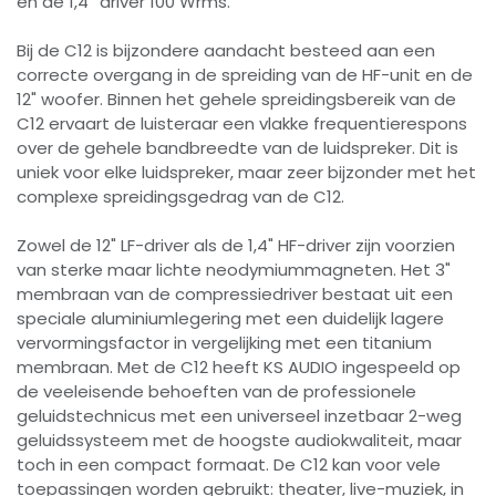
en de 1,4′′ driver 100 Wrms.
Bij de C12 is bijzondere aandacht besteed aan een
correcte overgang in de spreiding van de HF-unit en de
12" woofer. Binnen het gehele spreidingsbereik van de
C12 ervaart de luisteraar een vlakke frequentierespons
over de gehele bandbreedte van de luidspreker. Dit is
uniek voor elke luidspreker, maar zeer bijzonder met het
complexe spreidingsgedrag van de C12.
Zowel de 12" LF-driver als de 1,4" HF-driver zijn voorzien
van sterke maar lichte neodymiummagneten. Het 3"
membraan van de compressiedriver bestaat uit een
speciale aluminiumlegering met een duidelijk lagere
vervormingsfactor in vergelijking met een titanium
membraan. Met de C12 heeft KS AUDIO ingespeeld op
de veeleisende behoeften van de professionele
geluidstechnicus met een universeel inzetbaar 2-weg
geluidssysteem met de hoogste audiokwaliteit, maar
toch in een compact formaat. De C12 kan voor vele
toepassingen worden gebruikt: theater, live-muziek, in