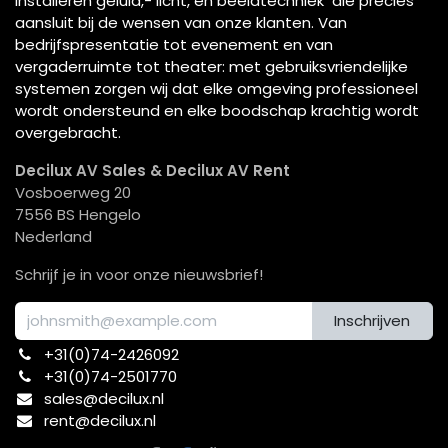
installeren geluid,- licht, en beeldtechniek die precies
aansluit bij de wensen van onze klanten. Van
bedrijfspresentatie tot evenement en van
vergaderruimte tot theater: met gebruiksvriendelijke
systemen zorgen wij dat elke omgeving professioneel
wordt ondersteund en elke boodschap krachtig wordt
overgebracht.
Decilux AV Sales & Decilux AV Rent
Vosboerweg 20
7556 BS Hengelo
Nederland
Schrijf je in voor onze nieuwsbrief!
Inschrijven
+31(0)74-2426092​
+31(0)74-2501770
sales@decilux.nl
rent@decilux.nl