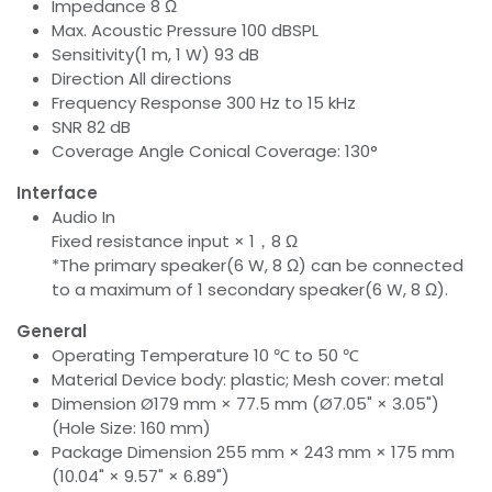
Impedance 8 Ω
Max. Acoustic Pressure 100 dBSPL
Sensitivity(1 m, 1 W) 93 dB
Direction All directions
Frequency Response 300 Hz to 15 kHz
SNR 82 dB
Coverage Angle Conical Coverage: 130°
Interface
Audio In
Fixed resistance input × 1，8 Ω
*The primary speaker(6 W, 8 Ω) can be connected
to a maximum of 1 secondary speaker(6 W, 8 Ω).
General
Operating Temperature 10 ℃ to 50 ℃
Material Device body: plastic; Mesh cover: metal
Dimension Ø179 mm × 77.5 mm (Ø7.05" × 3.05")
(Hole Size: 160 mm)
Package Dimension 255 mm × 243 mm × 175 mm
(10.04" × 9.57" × 6.89")