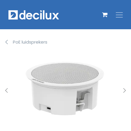
Overslaan naar inhoud
PoE luidsprekers