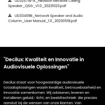
UD32571B-A_Hikvision Network Ceiling
Speaker_QSG_V1.0_20231023.pdf
UD33409B_Network Speaker and Audio
Column_User Manual_1.0_20230518.pdf
"Decilux: Kwaliteit en Innovatie in
Audiovisuele Oplossingen"
Decilux staat voor hoogwaardige audiovisuele
totaaloplossingen waarin kwaliteit, betrouwbaarheid en
innovatie samenkomen. Wij adviseren, leveren en
installeren geluid,- licht, en beeldtechniek die precies
aansluit bij de wensen van onze klanten. Van