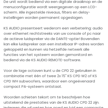
De unit wordt bediend via een digitale draaiknop en de
menuconfiguratie wordt weergegeven op een LCD-
scherm. Alle ingestelde niveaus, filters en delay-
instellingen worden permanent opgeslagen.
KS AUDIO presenteert wederom een ​​verbetering: audio
over ethernet rechtstreeks van uw console of pc naar
de actieve luidspreker via de DANTE-optie! Bovendien
kan elke luidspreker aan een instelbaar IP-adres worden
gekoppeld en kunnen via hetzelfde netwerk alle
functies van het systeem worden gemonitord en
bediend via de KS AUDIO REMOTE-software.
Voor de lage octaven kunt u de CPD 22 gebruiken in
combinatie met één of twee 2x 15" KS CPD W2 of KS
CPD WH subwoofers, waardoor een ongeëvenaard
compact PA-systeem ontstaat.
Woorden schieten tekort om te beschrijven hoe
uitstekend de prestaties van de KS AUDIO CPD 22 zijn.
Iedereen die wil weten hoe goed en luid een compacte