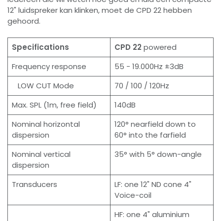
12" luidspreker kan klinken, moet de CPD 22 hebben
gehoord.
Specifications
CPD 22
powered
Frequency response
55 - 19.000Hz ±3dB
LOW CUT Mode
70 / 100 / 120Hz
Max. SPL (1m, free field)
140dB
Nominal horizontal
120° nearfield down to
dispersion
60° into the farfield
Nominal vertical
35° with 5° down-angle
dispersion
Transducers
LF: one 12" ND cone 4"
Voice-coil
HF: one 4" aluminium