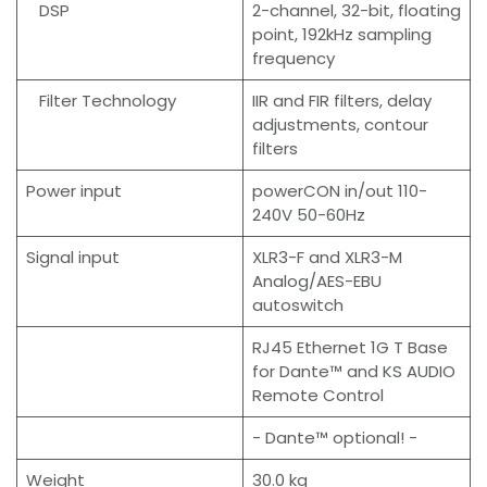
DSP
2-channel, 32-bit, floating
point, 192kHz sampling
frequency
Filter Technology
IIR and FIR filters, delay
adjustments, contour
filters
Power input
powerCON in/out 110-
240V 50-60Hz
Signal input
XLR3-F and XLR3-M
Analog/AES-EBU
autoswitch
RJ45 Ethernet 1G T Base
for Dante™ and KS AUDIO
Remote Control
- Dante™ optional! -
Weight
30.0 kg