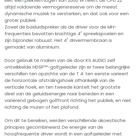
Met een piekvermogen van 2000 W heeft de CPD 22
altijd voldoende vermogensreserve om de meest
dynamische muziek te versterken, en dat ook voor een
groter publiek.
Zowel de basluidspreker als de driver voor de MH-
frequenties bevatten krachtige 4" spreekspoelen en
zijn bijzonder robuust. Het 4" drivermembraan is
gemaakt van aluminium.
Door gebruik te maken van de door KS AUDIO zelf
ontwikkelde HDSP™-golfgeleider zijn er twee belangrijke
verschillen ten opzichte van de T 4: ten eerste varieert
de horizontale afstralingshoek afhankelijk van de
verticale hoek, en ten tweede kantelt het grootste
deel van de geluidsenergie naar beneden in een
variërend gebogen golffront richting het publiek, en niet
richting de muren of het plafond.
Om dit te bereiken, werden verschillende akoestische
principes gecombineerd. De energie van de
hoogfrequente driver wordt in een golfgeleider met