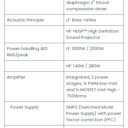
diaphragm 2" throat
compression driver
Acoustic Principle
LF: Bass-reflex
HF: HDSP™ High Definition
Sound Projector
Power handling AES
LF: 1000W / 2000W
RMS/peak
HF: 140W / 280W
Amplifier
Integrated, 2 power
stages, 1x PWM low-mid
and 1x MOSFET mid-high -
750Wrms
Power Supply
SMPS (Switched Mode
Power Supply) with power
factor correction (PFC)