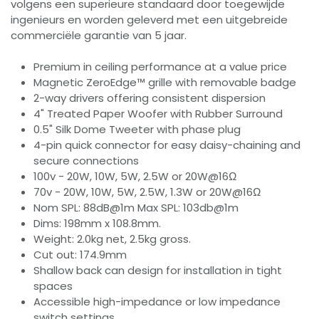
volgens een superieure standaard door toegewijde
ingenieurs en worden geleverd met een uitgebreide
commerciële garantie van 5 jaar.
Premium in ceiling performance at a value price
Magnetic ZeroEdge™ grille with removable badge
2-way drivers offering consistent dispersion
4" Treated Paper Woofer with Rubber Surround
0.5" Silk Dome Tweeter with phase plug
4-pin quick connector for easy daisy-chaining and
secure connections
100v - 20W, 10W, 5W, 2.5W or 20W@16Ω
70v - 20W, 10W, 5W, 2.5W, 1.3W or 20W@16Ω
Nom SPL: 88dB@1m Max SPL: 103db@1m
Dims: 198mm x 108.8mm.
Weight: 2.0kg net, 2.5kg gross.
Cut out: 174.9mm
Shallow back can design for installation in tight
spaces
Accessible high-impedance or low impedance
switch settings