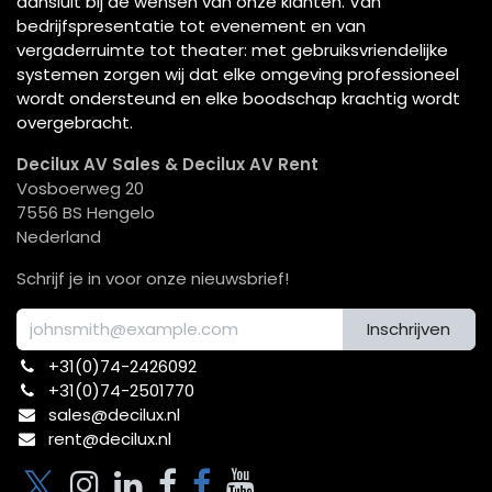
aansluit bij de wensen van onze klanten. Van
bedrijfspresentatie tot evenement en van
vergaderruimte tot theater: met gebruiksvriendelijke
systemen zorgen wij dat elke omgeving professioneel
wordt ondersteund en elke boodschap krachtig wordt
overgebracht.
Decilux AV Sales & Decilux AV Rent
Vosboerweg 20
7556 BS Hengelo
Nederland
Schrijf je in voor onze nieuwsbrief!
Inschrijven
+31(0)74-2426092​
+31(0)74-2501770
sales@decilux.nl
rent@decilux.nl