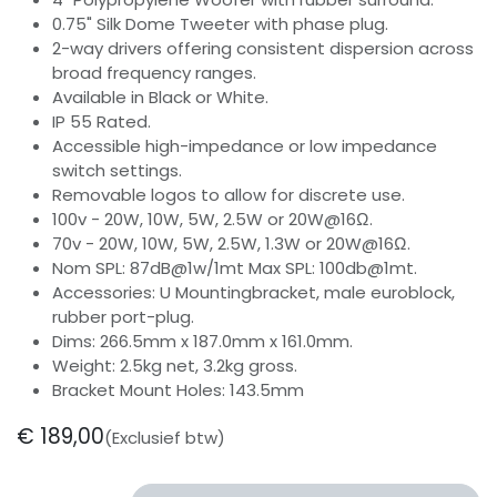
0.75" Silk Dome Tweeter with phase plug.
2-way drivers offering consistent dispersion across
broad frequency ranges.
Available in Black or White.
IP 55 Rated.
Accessible high-impedance or low impedance
switch settings.
Removable logos to allow for discrete use.
100v - 20W, 10W, 5W, 2.5W or 20W@16Ω.
70v - 20W, 10W, 5W, 2.5W, 1.3W or 20W@16Ω.
Nom SPL: 87dB@1w/1mt Max SPL: 100db@1mt.
Accessories: U Mountingbracket, male euroblock,
rubber port-plug.
Dims: 266.5mm x 187.0mm x 161.0mm.
Weight: 2.5kg net, 3.2kg gross.
Bracket Mount Holes: 143.5mm
€
189,00
(Exclusief btw)