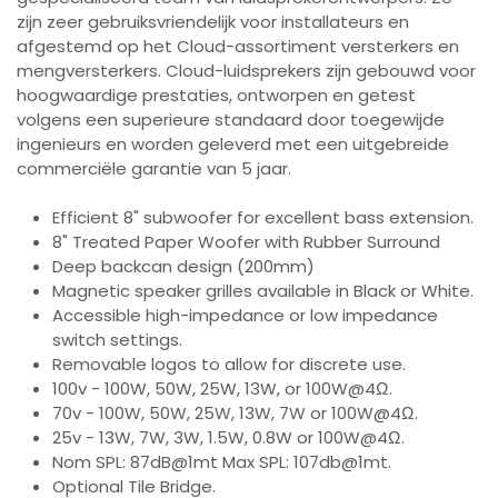
zijn zeer gebruiksvriendelijk voor installateurs en
afgestemd op het Cloud-assortiment versterkers en
mengversterkers. Cloud-luidsprekers zijn gebouwd voor
hoogwaardige prestaties, ontworpen en getest
volgens een superieure standaard door toegewijde
ingenieurs en worden geleverd met een uitgebreide
commerciële garantie van 5 jaar.
Efficient 8" subwoofer for excellent bass extension.
8" Treated Paper Woofer with Rubber Surround
Deep backcan design (200mm)
Magnetic speaker grilles available in Black or White.
Accessible high-impedance or low impedance
switch settings.
Removable logos to allow for discrete use.
100v - 100W, 50W, 25W, 13W, or 100W@4Ω.
70v - 100W, 50W, 25W, 13W, 7W or 100W@4Ω.
25v - 13W, 7W, 3W, 1.5W, 0.8W or 100W@4Ω.
Nom SPL: 87dB@1mt Max SPL: 107db@1mt.
Optional Tile Bridge.