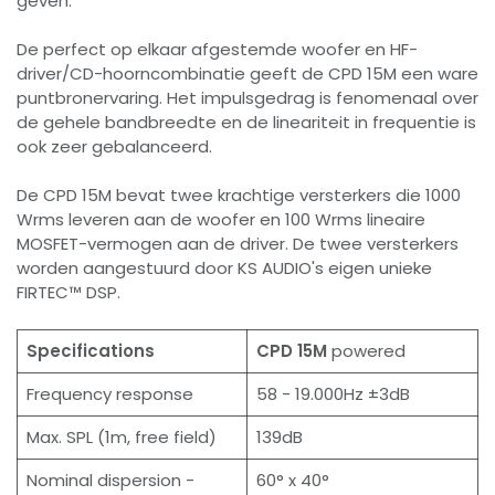
geven.
De perfect op elkaar afgestemde woofer en HF-
driver/CD-hoorncombinatie geeft de CPD 15M een ware
puntbronervaring. Het impulsgedrag is fenomenaal over
de gehele bandbreedte en de lineariteit in frequentie is
ook zeer gebalanceerd.
De CPD 15M bevat twee krachtige versterkers die 1000
Wrms leveren aan de woofer en 100 Wrms lineaire
MOSFET-vermogen aan de driver. De twee versterkers
worden aangestuurd door KS AUDIO's eigen unieke
FIRTEC™ DSP.
Specifications
CPD 15M
powered
Frequency response
58 - 19.000Hz ±3dB
Max. SPL (1m, free field)
139dB
Nominal dispersion -
60° x 40°