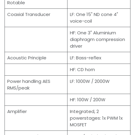
Rotable
Coaxial Transducer
LF: One 15" ND cone 4"
voice-coil
HF: One 3" Aluminium
diaphragm compression
driver
Acoustic Principle
LF: Bass-reflex
HF: CD horn
Power handling AES
LF: 1000W / 2000W
RMS/peak
HF: 100W / 200W
Amplifier
Integrated, 2
powerstages: 1x PWM 1x
MOSFET