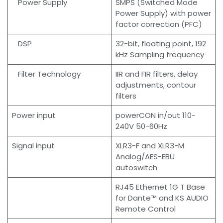
Power Supply
SMPS (Switched Mode
Power Supply) with power
factor correction (PFC)
DSP
32-bit, floating point, 192
kHz Sampling frequency
Filter Technology
IIR and FIR filters, delay
adjustments, contour
filters
Power input
powerCON in/out 110-
240V 50-60Hz
Signal input
XLR3-F and XLR3-M
Analog/AES-EBU
autoswitch
RJ45 Ethernet 1G T Base
for Dante™ and KS AUDIO
Remote Control