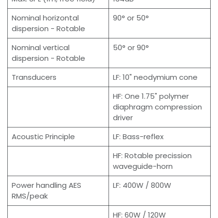
Nominal horizontal
90° or 50°
dispersion - Rotable
Nominal vertical
50° or 90°
dispersion - Rotable
Transducers
LF: 10" neodymium cone
HF: One 1.75" polymer
diaphragm compression
driver
Acoustic Principle
LF: Bass-reflex
HF: Rotable precission
waveguide-horn
Power handling AES
LF: 400W / 800W
RMS/peak
HF: 60W / 120W