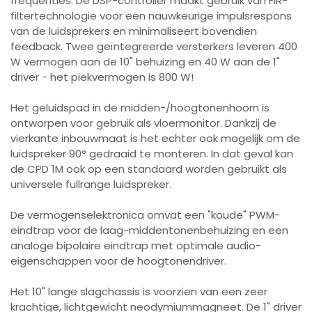
frequenties. De DSP-controller maakt gebruik van FIR-
filtertechnologie voor een nauwkeurige impulsrespons
van de luidsprekers en minimaliseert bovendien
feedback. Twee geïntegreerde versterkers leveren 400
W vermogen aan de 10" behuizing en 40 W aan de 1"
driver - het piekvermogen is 800 W!
Het geluidspad in de midden-/hoogtonenhoorn is
ontworpen voor gebruik als vloermonitor. Dankzij de
vierkante inbouwmaat is het echter ook mogelijk om de
luidspreker 90° gedraaid te monteren. In dat geval kan
de CPD 1M ook op een standaard worden gebruikt als
universele fullrange luidspreker.
De vermogenselektronica omvat een "koude" PWM-
eindtrap voor de laag-middentonenbehuizing en een
analoge bipolaire eindtrap met optimale audio-
eigenschappen voor de hoogtonendriver.
Het 10" lange slagchassis is voorzien van een zeer
krachtige, lichtgewicht neodymiummagneet. De 1" driver