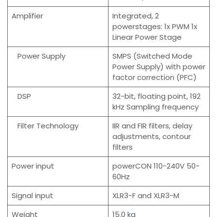
Amplifier
Integrated, 2
powerstages: 1x PWM 1x
Linear Power Stage
Power Supply
SMPS (Switched Mode
Power Supply) with power
factor correction (PFC)
DSP
32-bit, floating point, 192
kHz Sampling frequency
Filter Technology
IIR and FIR filters, delay
adjustments, contour
filters
Power input
powerCON 110-240V 50-
60Hz
Signal input
XLR3-F and XLR3-M
Weight
15.0 kg