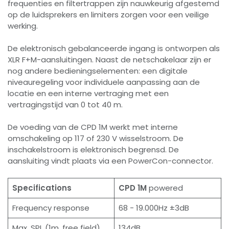
frequenties en filtertrappen zijn nauwkeurig afgestemd
op de luidsprekers en limiters zorgen voor een veilige
werking.
De elektronisch gebalanceerde ingang is ontworpen als
XLR F+M-aansluitingen. Naast de netschakelaar zijn er
nog andere bedieningselementen: een digitale
niveauregeling voor individuele aanpassing aan de
locatie en een interne vertraging met een
vertragingstijd van 0 tot 40 m.
De voeding van de CPD 1M werkt met interne
omschakeling op 117 of 230 V wisselstroom. De
inschakelstroom is elektronisch begrensd. De
aansluiting vindt plaats via een PowerCon-connector.
Specifications
CPD 1M
powered
Frequency response
68 - 19.000Hz ±3dB
Max. SPL (1m, free field)
134dB