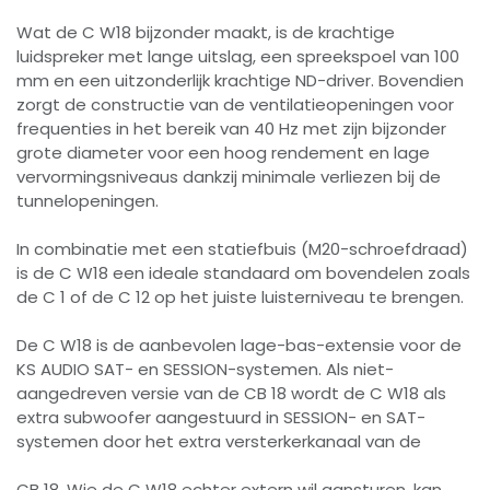
Wat de C W18 bijzonder maakt, is de krachtige
luidspreker met lange uitslag, een spreekspoel van 100
mm en een uitzonderlijk krachtige ND-driver. Bovendien
zorgt de constructie van de ventilatieopeningen voor
frequenties in het bereik van 40 Hz met zijn bijzonder
grote diameter voor een hoog rendement en lage
vervormingsniveaus dankzij minimale verliezen bij de
tunnelopeningen.
In combinatie met een statiefbuis (M20-schroefdraad)
is de C W18 een ideale standaard om bovendelen zoals
de C 1 of de C 12 op het juiste luisterniveau te brengen.
De C W18 is de aanbevolen lage-bas-extensie voor de
KS AUDIO SAT- en SESSION-systemen. Als niet-
aangedreven versie van de CB 18 wordt de C W18 als
extra subwoofer aangestuurd in SESSION- en SAT-
systemen door het extra versterkerkanaal van de
CB 18. Wie de C W18 echter extern wil aansturen, kan