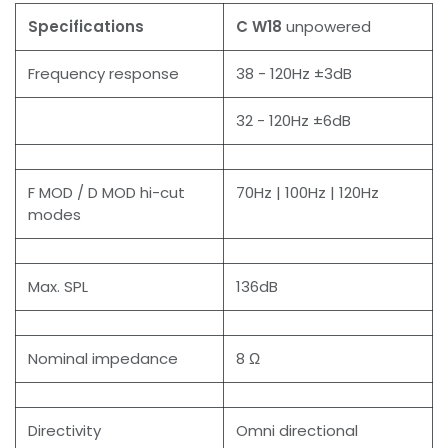
Specifications
C W18
unpowered
Frequency response
38 - 120Hz ±3dB
32 - 120Hz ±6dB
F MOD / D MOD hi-cut
70Hz | 100Hz | 120Hz
modes
Max. SPL
136dB
Nominal impedance
8 Ω
Directivity
Omni directional