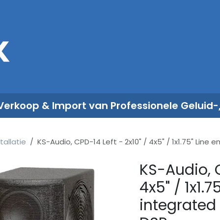
Sales
Rent
Nieuws
Over ons
 Verkoop & Import van Professionele Geluid-
tallatie
KS-Audio, CPD-14 Left - 2x10" / 4x5" / 1x1.75" Line
KS-Audio, C
4x5" / 1x1.7
integrated