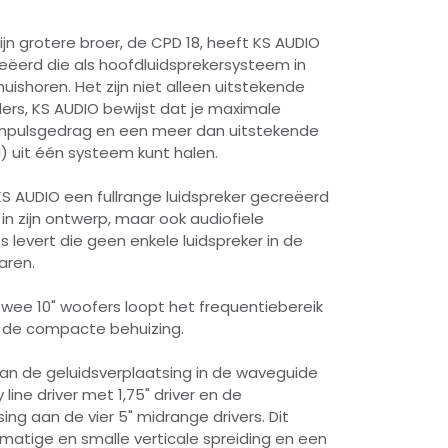
jn grotere broer, de CPD 18, heeft KS AUDIO
ëerd die als hoofdluidsprekersysteem in
huishoren. Het zijn niet alleen uitstekende
ers, KS AUDIO bewijst dat je maximale
 impulsgedrag en een meer dan uitstekende
) uit één systeem kunt halen.
S AUDIO een fullrange luidspreker gecreëerd
s in zijn ontwerp, maar ook audiofiele
 levert die geen enkele luidspreker in de
aren.
twee 10" woofers loopt het frequentiebereik
s de compacte behuizing.
van de geluidsverplaatsing in de waveguide
line driver met 1,75" driver en de
ng aan de vier 5" midrange drivers. Dit
jkmatige en smalle verticale spreiding en een