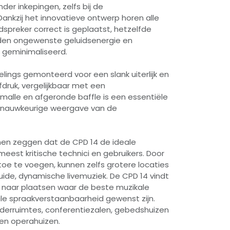
der inkepingen, zelfs bij de
Dankzij het innovatieve ontwerp horen alle
uidspreker correct is geplaatst, hetzelfde
rden ongewenste geluidsenergie en
e geminimaliseerd.
delings gemonteerd voor een slank uiterlijk en
ruk, vergelijkbaar met een
smalle en afgeronde baffle is een essentiële
 nauwkeurige weergave van de
nen zeggen dat de CPD 14 de ideale
 meest kritische technici en gebruikers. Door
oe te voegen, kunnen zelfs grotere locaties
uide, dynamische livemuziek. De CPD 14 vindt
g naar plaatsen waar de beste muzikale
le spraakverstaanbaarheid gewenst zijn.
aderruimtes, conferentiezalen, gebedshuizen
 en operahuizen.