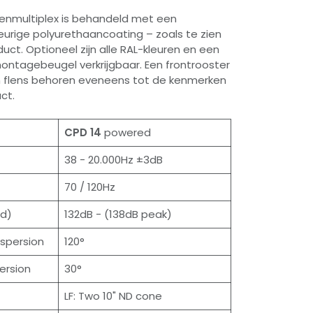
kenmultiplex is behandeld met een
urige polyurethaancoating – zoals te zien
oduct. Optioneel zijn alle RAL-kleuren en een
montagebeugel verkrijgbaar. Een frontrooster
 flens behoren eveneens tot de kenmerken
ct.
CPD 14
powered
38 - 20.000Hz ±3dB
70 / 120Hz
ld)
132dB - (138dB peak)
ispersion
120°
ersion
30°
LF: Two 10" ND cone