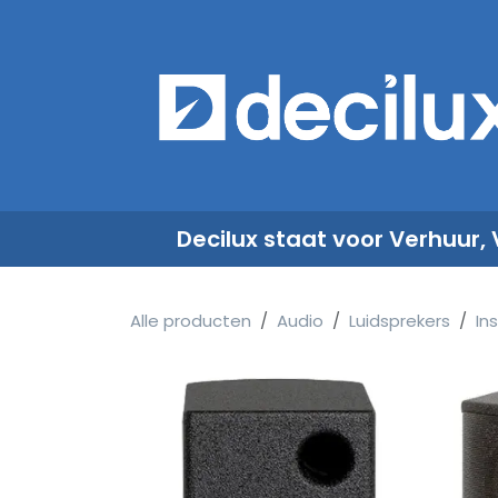
Overslaan naar inhoud
​
Decilux staat voor Verhuur,
Alle producten
Audio
Luidsprekers
Ins