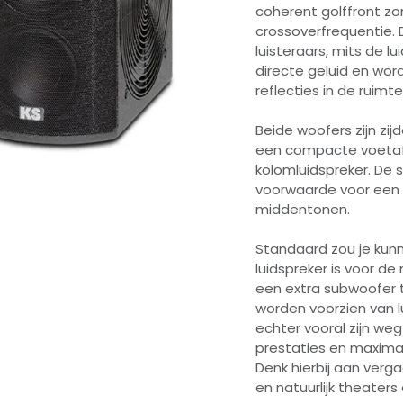
coherent golffront zon
crossoverfrequentie. 
luisteraars, mits de l
directe geluid en wo
reflecties in de ruimt
Beide woofers zijn zij
een compacte voetafd
kolomluidspreker. De 
voorwaarde voor een
middentonen.
Standaard zou je kun
luidspreker is voor de
een extra subwoofer t
worden voorzien van l
echter vooral zijn we
prestaties en maxima
Denk hierbij aan verg
en natuurlijk theaters