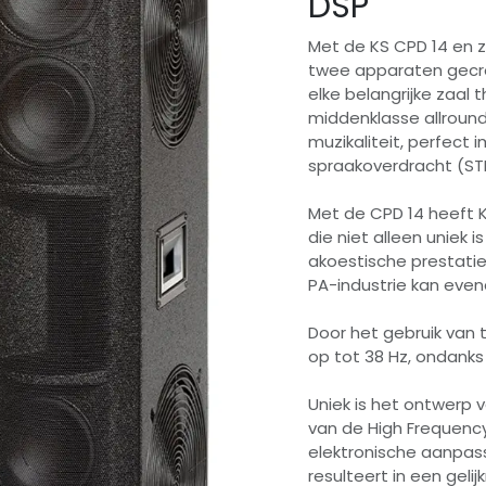
DSP
Met de KS CPD 14 en zi
twee apparaten gecre
elke belangrijke zaal t
middenklasse allround
muzikaliteit, perfect
spraakoverdracht (STI
Met de CPD 14 heeft K
die niet alleen uniek i
akoestische prestaties
PA-industrie kan even
Door het gebruik van 
op tot 38 Hz, ondank
Uniek is het ontwerp 
van de High Frequency 
elektronische aanpassi
resulteert in een geli