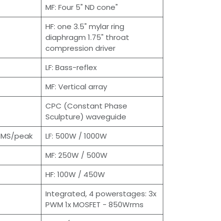
MF: Four 5" ND cone"
HF: one 3.5" mylar ring
diaphragm 1.75" throat
compression driver
LF: Bass-reflex
MF: Vertical array
CPC (Constant Phase
Sculpture) waveguide
 RMS/peak
LF: 500W / 1000W
MF: 250W / 500W
HF: 100W / 450W
Integrated, 4 powerstages: 3x
PWM 1x MOSFET - 850Wrms