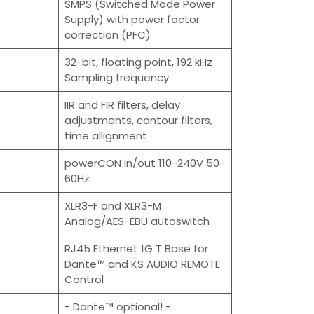
SMPS (Switched Mode Power
Supply) with power factor
correction (PFC)
32-bit, floating point, 192 kHz
Sampling frequency
IIR and FIR filters, delay
adjustments, contour filters,
time allignment
powerCON in/out 110-240V 50-
60Hz
XLR3-F and XLR3-M
Analog/AES-EBU autoswitch
RJ45 Ethernet 1G T Base for
Dante™ and KS AUDIO REMOTE
Control
- Dante™ optional! -