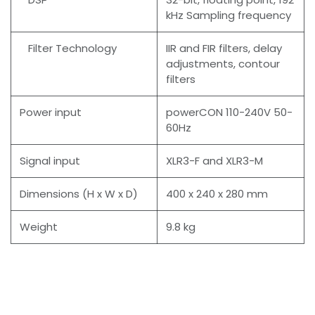
kHz Sampling frequency
Filter Technology
IIR and FIR filters, delay
adjustments, contour
filters
Power input
powerCON 110-240V 50-
60Hz
Signal input
XLR3-F and XLR3-M
Dimensions (H x W x D)
400 x 240 x 280 mm
Weight
9.8 kg