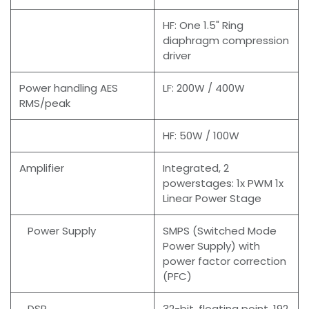
HF: One 1.5" Ring
diaphragm compression
driver
Power handling AES
LF: 200W / 400W
RMS/peak
HF: 50W / 100W
Amplifier
Integrated, 2
powerstages: 1x PWM 1x
Linear Power Stage
Power Supply
SMPS (Switched Mode
Power Supply) with
power factor correction
(PFC)
DSP
32-bit, floating point, 192