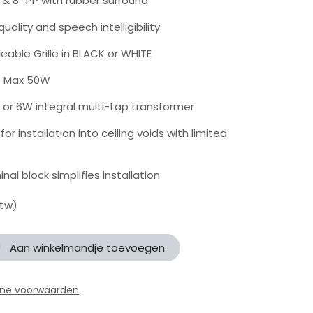
 & 8” PP with rubber surround
quality and speech intelligibility
eable Grille in BLACK or WHITE
- Max 50W
W or 6W integral multi-tap transformer
for installation into ceiling voids with limited
nal block simplifies installation
btw)
Aan winkelmandje toevoegen
ne voorwaarden