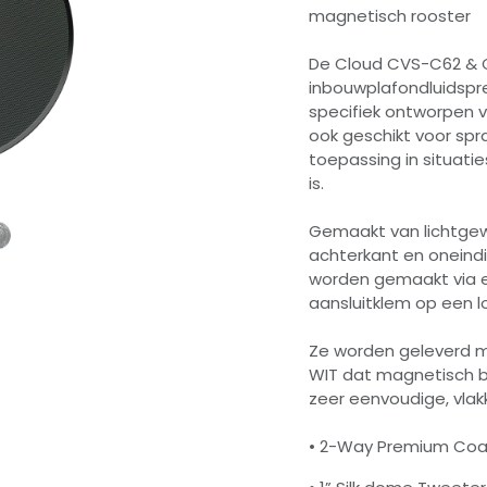
magnetisch rooster
De Cloud CVS-C62 & 
inbouwplafondluidspre
specifiek ontworpen 
ook geschikt voor sp
toepassing in situati
is.
Gemaakt van lichtge
achterkant en oneind
worden gemaakt via 
aansluitklem op een l
Ze worden geleverd m
WIT dat magnetisch b
zeer eenvoudige, vlakk
• 2-Way Premium Coaxi