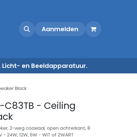
Shop
Contact
Aanmelden
, Licht- en Beeldapparatuur.
peaker Black
-C83TB - Ceiling
ack
eker, 2-weg coaxiaal, open achterkant, 8
V - 24W, 12W, 6W - WIT of ZWART