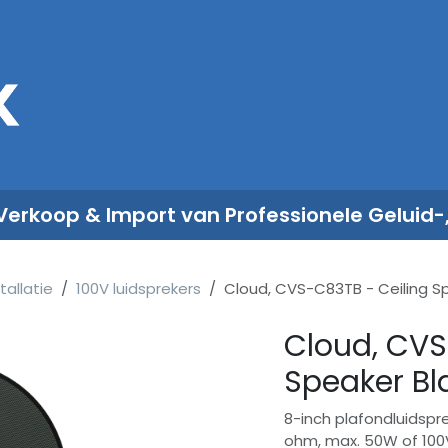
Sales
Rent
Nieuws
Over ons
 Verkoop & Import van Professionele Geluid-
tallatie
100V luidsprekers
Cloud, CVS-C83TB - Ceiling S
Cloud, CVS
Speaker Bl
8-inch plafondluidspr
ohm, max. 50W of 100