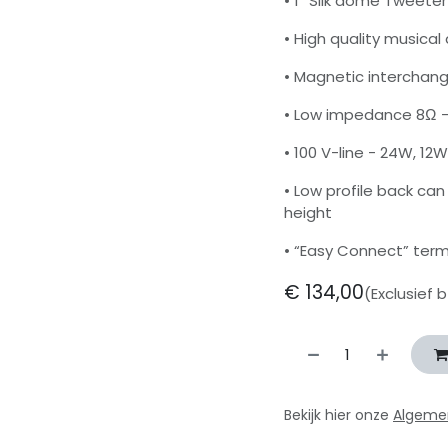
• 1” Silk dome Tweeter
• High quality musical 
• Magnetic interchang
• Low impedance 8Ω 
• 100 V-line - 24W, 12
• Low profile back can 
height
• “Easy Connect” termi
€
134,00
(Exclusief 
Bekijk hier onze
Algeme