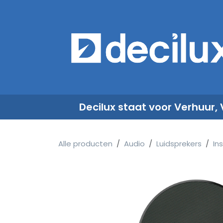
Overslaan naar inhoud
​
Decilux staat voor Verhuur,
Alle producten
Audio
Luidsprekers
Ins