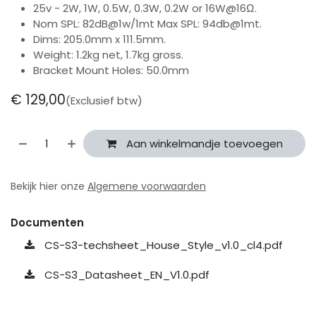
25v - 2W, 1W, 0.5W, 0.3W, 0.2W or 16W@16Ω.
Nom SPL: 82dB@1w/1mt Max SPL: 94db@1mt.
Dims: 205.0mm x 111.5mm.
Weight: 1.2kg net, 1.7kg gross.
Bracket Mount Holes: 50.0mm
€
129,00
(Exclusief btw)
Aan winkelmandje toevoegen
Bekijk hier onze
Algemene voorwaarden
Documenten
CS-S3-techsheet_House_Style_v1.0_cl4.pdf
CS-S3_Datasheet_EN_V1.0.pdf