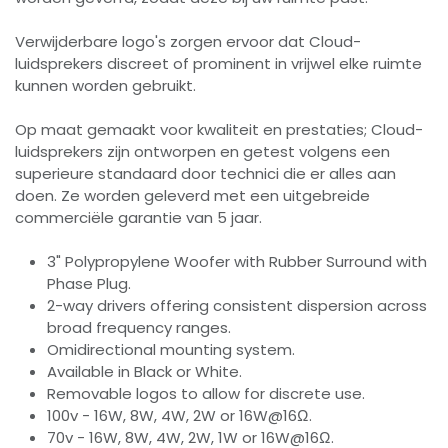
Verwijderbare logo's zorgen ervoor dat Cloud-
luidsprekers discreet of prominent in vrijwel elke ruimte
kunnen worden gebruikt.
Op maat gemaakt voor kwaliteit en prestaties; Cloud-
luidsprekers zijn ontworpen en getest volgens een
superieure standaard door technici die er alles aan
doen. Ze worden geleverd met een uitgebreide
commerciële garantie van 5 jaar.
3" Polypropylene Woofer with Rubber Surround with
Phase Plug.
2-way drivers offering consistent dispersion across
broad frequency ranges.
Omidirectional mounting system.
Available in Black or White.
Removable logos to allow for discrete use.
100v - 16W, 8W, 4W, 2W or 16W@16Ω.
70v - 16W, 8W, 4W, 2W, 1W or 16W@16Ω.