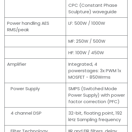
CPC (Constant Phase
Sculpture) waveguide
Power handling AES
LF: 500W / 1000W
RMS/peak
MF: 250W / 500W
HF: 100W / 450W
Amplifier
Integrated, 4
powerstages: 3x PWM 1x
MOSFET - 850Wrms
Power Supply
SMPS (Switched Mode
Power Supply) with power
factor correction (PFC)
4 channel DSP
32-bit, floating point, 192
kHz Sampling frequency
Filter Technology
IIR and FIR filters, delay