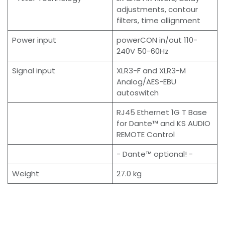
adjustments, contour
filters, time allignment
Power input
powerCON in/out 110-
240V 50-60Hz
Signal input
XLR3-F and XLR3-M
Analog/AES-EBU
autoswitch
RJ45 Ethernet 1G T Base
for Dante™ and KS AUDIO
REMOTE Control
- Dante™ optional! -
Weight
27.0 kg