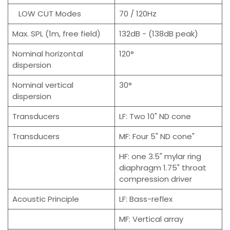
LOW CUT Modes
70 / 120Hz
Max. SPL (1m, free field)
132dB - (138dB peak)
Nominal horizontal
120°
dispersion
Nominal vertical
30°
dispersion
Transducers
LF: Two 10" ND cone
Transducers
MF: Four 5" ND cone"
HF: one 3.5" mylar ring
diaphragm 1.75" throat
compression driver
Acoustic Principle
LF: Bass-reflex
MF: Vertical array