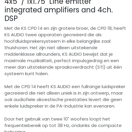
4x5" / 1x1.75" Line emitter
integrated amplifiers and 4ch.
DSP
Met de KS CPD 14 en zijn grotere broer, de CPD 18, heeft
KS AUDIO twee apparaten gecreëerd die als
hoofdluidsprekersysteem in elke belangrijke zaal
thuishoren. Het zijn niet alleen uitstekende
middenklasse allrounders, KS AUDIO bewijst dat je
maximale muzikaliteit, perfect impulsgedrag en een
meer dan uitstekende spraakoverdracht (STI) uit één
systeem kunt halen.
Met de CPD 14 heeft KS AUDIO een fullrange luidspreker
gecreëerd die niet alleen uniek is in zijn ontwerp, maar
ook audiofiele akoestische prestaties levert die geen
enkele luidspreker in de PA-industrie kan evenaren.
Door het gebruik van twee 10" woofers loopt het
frequentiebereik op tot 38 Hz, ondanks de compacte
behuizing.