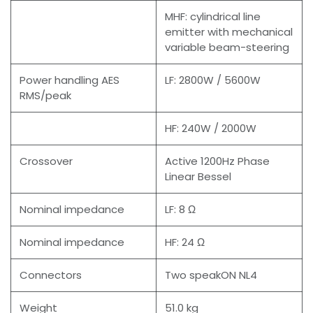
MHF: cylindrical line
emitter with mechanical
variable beam-steering
Power handling AES
LF: 2800W / 5600W
RMS/peak
HF: 240W / 2000W
Crossover
Active 1200Hz Phase
Linear Bessel
Nominal impedance
LF: 8 Ω
Nominal impedance
HF: 24 Ω
Connectors
Two speakON NL4
Weight
51.0 kg