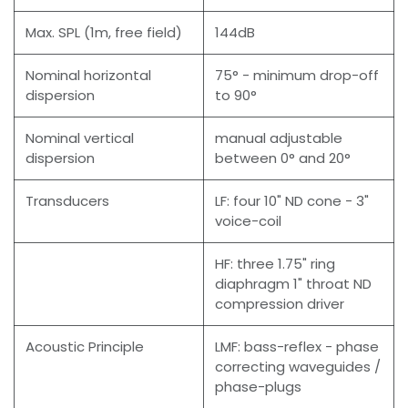
Max. SPL (1m, free field)
144dB
Nominal horizontal
75° - minimum drop-off
dispersion
to 90°
Nominal vertical
manual adjustable
dispersion
between 0° and 20°
Transducers
LF: four 10" ND cone - 3"
voice-coil
HF: three 1.75" ring
diaphragm 1" throat ND
compression driver
Acoustic Principle
LMF: bass-reflex - phase
correcting waveguides /
phase-plugs