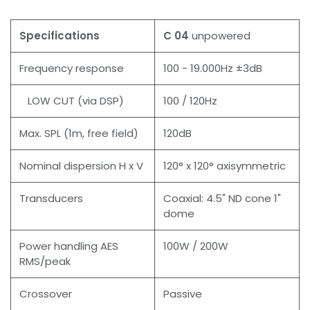
Specifications
C 04
unpowered
Frequency response
100 - 19.000Hz ±3dB
LOW CUT (via DSP)
100 / 120Hz
Max. SPL (1m, free field)
120dB
Nominal dispersion H x V
120° x 120° axisymmetric
Transducers
Coaxial: 4.5" ND cone 1"
dome
Power handling AES
100W / 200W
RMS/peak
Crossover
Passive