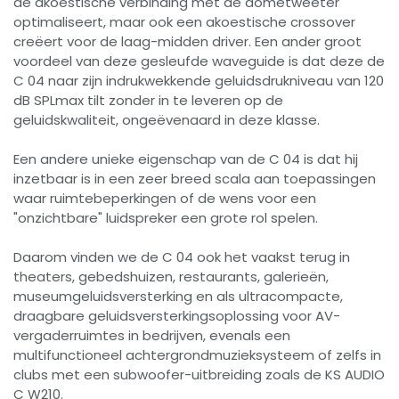
de akoestische verbinding met de dometweeter
optimaliseert, maar ook een akoestische crossover
creëert voor de laag-midden driver. Een ander groot
voordeel van deze gesleufde waveguide is dat deze de
C 04 naar zijn indrukwekkende geluidsdrukniveau van 120
dB SPLmax tilt zonder in te leveren op de
geluidskwaliteit, ongeëvenaard in deze klasse.
Een andere unieke eigenschap van de C 04 is dat hij
inzetbaar is in een zeer breed scala aan toepassingen
waar ruimtebeperkingen of de wens voor een
"onzichtbare" luidspreker een grote rol spelen.
Daarom vinden we de C 04 ook het vaakst terug in
theaters, gebedshuizen, restaurants, galerieën,
museumgeluidsversterking en als ultracompacte,
draagbare geluidsversterkingsoplossing voor AV-
vergaderruimtes in bedrijven, evenals een
multifunctioneel achtergrondmuzieksysteem of zelfs in
clubs met een subwoofer-uitbreiding zoals de KS AUDIO
C W210.