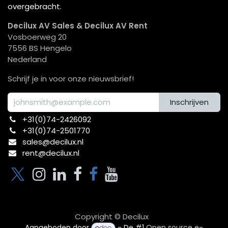
overgebracht.
Decilux AV Sales & Decilux AV Rent
Vosboerweg 20
7556 BS Hengelo
Nederland
Schrijf je in voor onze nieuwsbrief!
Inschrijven
+31(0)74-2426092​
+31(0)74-2501770
sales@decilux.nl
rent@decilux.nl
Copyright © Decilux
Aangeboden door
- De #1
Open source e-